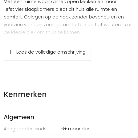
Met een ruime woonkamer, open keuken en maar
liefst vier slaapkamers biedt dit huis alle ruimte en
comfort. Gelegen op de hoek zonder bovenburen en
voorzien van een zonnige achtertuin op het westen, is dit
de ideale plek om thuis te komen.
Lees de volledige omschrijving
HIGHLIGHTS VAN DE WONING:
– Gezinshuis: Appartement met de uitstraling van een
zelfstandige woning
– Ruime en lichte woonkamer met open keuken en
eetkamer
– Vier slaapkamers – perfect voor gezinnen of
Kenmerken
thuiswerken
– Moderne badkamer (tweede toilet) en keuken met
inbouwapparatuur
Algemeen
– Ruime inpandige fietsenberging
Aangeboden sinds
6+ maanden
– Zonnige tuin (ca. 55 m²) met zonnewering en achterom
– Energielabel C met vernieuwde CV-leidingen en