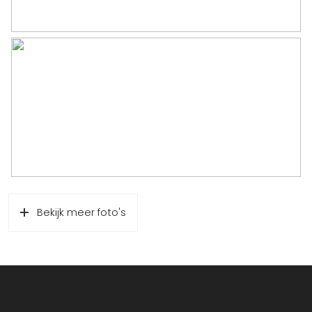
aan worden ontleend.
Meer informatie / contact:
Roald de Graaf RM RT
06 – 48 66 23 30
r.degraaf@pand-makelaars.nl
Bekijk meer foto's