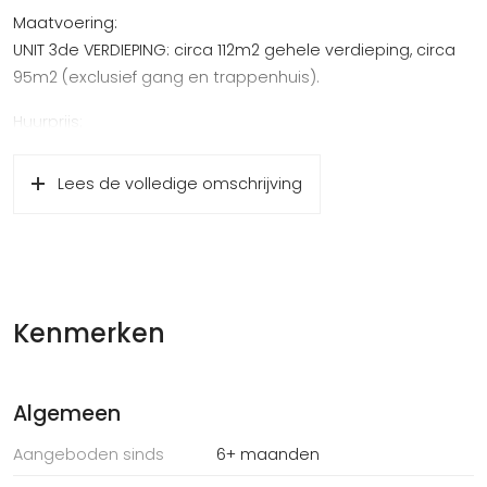
Maatvoering:
UNIT 3de VERDIEPING: circa 112m2 gehele verdieping, circa
95m2 (exclusief gang en trappenhuis).
Huurprijs:
UNIT 3de VERDIEPING: € 995,- per maand, te vermeerderen
met BTW
Lees de volledige omschrijving
Servicekosten:
Ingeschat voorschot ten behoeve van gas/water/elektra
en overige € 225,- per maand, te vermeerderen met BTW
Indeling:
Kenmerken
UNIT 3de VERDIEPING: grote open kantoorruimte met
keuken en balkon, 1 x spreekkamer, 1x
kantoorkamer/opslag.
Algemeen
Opleveringsniveau:
Aangeboden sinds
6+ maanden
Gemeenschappelijke ruimte: